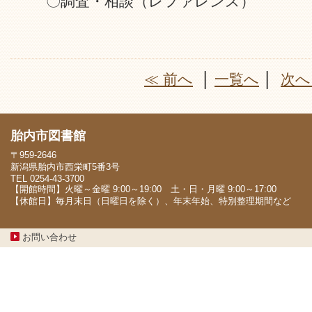
〇調査・相談（レファレンス）
≪ 前へ
│
一覧へ
│
次へ
胎内市図書館
〒959-2646
新潟県胎内市西栄町5番3号
TEL 0254-43-3700
【開館時間】火曜～金曜 9:00～19:00 土・日・月曜 9:00～17:00
【休館日】毎月末日（日曜日を除く）、年末年始、特別整理期間など
お問い合わせ