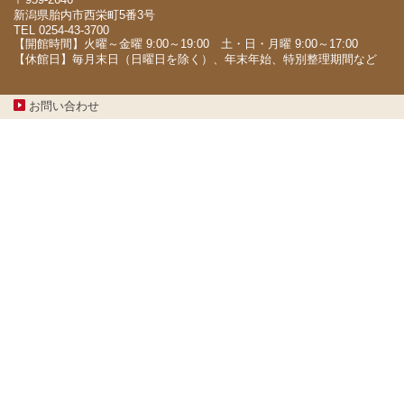
新潟県胎内市西栄町5番3号
TEL 0254-43-3700
【開館時間】火曜～金曜 9:00～19:00 土・日・月曜 9:00～17:00
【休館日】毎月末日（日曜日を除く）、年末年始、特別整理期間など
お問い合わせ