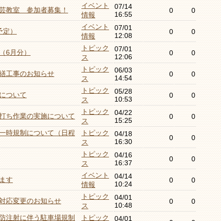
イベント
07/14
芸教室 参加者募集！
0
0
16:55
情報
イベント
07/01
予定）
0
0
12:08
情報
トピック
07/01
（6月分）
0
0
12:06
ス
トピック
06/03
繕工事のお知らせ
0
0
14:54
ス
トピック
05/28
について
0
0
10:53
ス
トピック
04/22
打ち作業の実施について
0
0
15:25
ス
一時規制について（日程
トピック
04/18
0
0
16:30
ス
トピック
04/16
0
0
16:37
ス
イベント
04/14
ます
0
0
10:24
情報
トピック
04/01
対応変更のお知らせ
0
0
10:48
ス
防注射に伴う駐車場規制
トピック
04/01