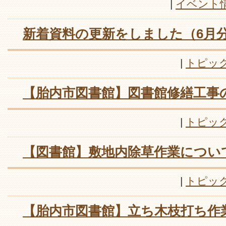
|
イベント
新着資料の更新をしました（6月
|
トピッ
【胎内市図書館】図書館修繕工事
|
トピッ
【図書館】敷地内除草作業につい
|
トピッ
【胎内市図書館】立ち木枝打ち作