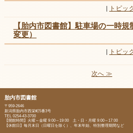
|
トピッ
【胎内市図書館】駐車場の一時規
変更）
|
トピッ
次へ ≫
胎内市図書館
〒959-2646
新潟県胎内市西栄町5番3号
TEL 0254-43-3700
【開館時間】火曜～金曜 9:00～19:00 土・日・月曜 9:00～17:00
【休館日】毎月末日（日曜日を除く）、年末年始、特別整理期間など