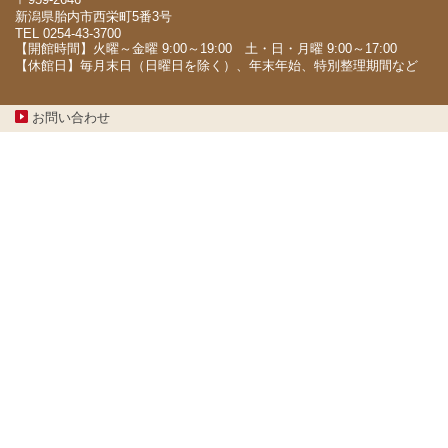
新潟県胎内市西栄町5番3号
TEL 0254-43-3700
【開館時間】火曜～金曜 9:00～19:00 土・日・月曜 9:00～17:00
【休館日】毎月末日（日曜日を除く）、年末年始、特別整理期間など
お問い合わせ