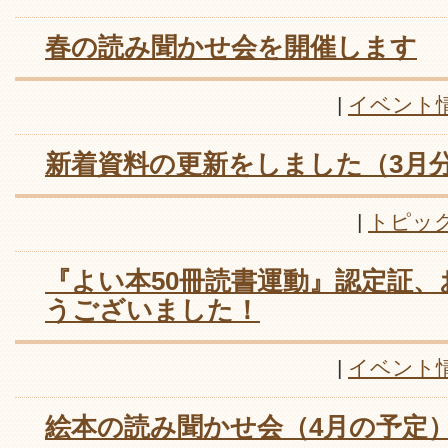
春の読み聞かせ会を開催します
|
イベント
新着資料の更新をしました（3月
|
トピッ
『よい本50冊読書運動』認定証
うございました！
|
イベント
絵本の読み聞かせ会（4月の予定