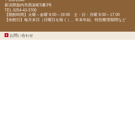
新潟県胎内市西栄町5番3号
TEL 0254-43-3700
【開館時間】火曜～金曜 9:00～19:00 土・日・月曜 9:00～17:00
【休館日】毎月末日（日曜日を除く）、年末年始、特別整理期間など
お問い合わせ