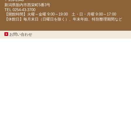
新潟県胎内市西栄町5番3号
TEL 0254-43-3700
【開館時間】火曜～金曜 9:00～19:00 土・日・月曜 9:00～17:00
【休館日】毎月末日（日曜日を除く）、年末年始、特別整理期間など
お問い合わせ