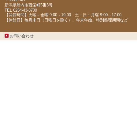
新潟県胎内市西栄町5番3号
TEL 0254-43-3700
【開館時間】火曜～金曜 9:00～19:00 土・日・月曜 9:00～17:00
【休館日】毎月末日（日曜日を除く）、年末年始、特別整理期間など
お問い合わせ