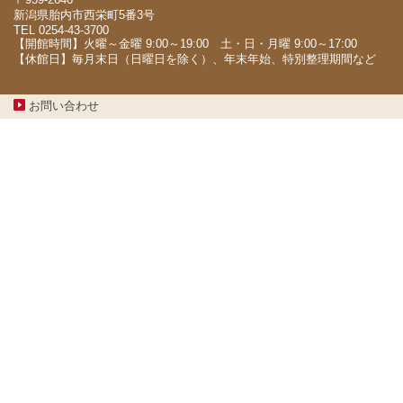
新潟県胎内市西栄町5番3号
TEL 0254-43-3700
【開館時間】火曜～金曜 9:00～19:00 土・日・月曜 9:00～17:00
【休館日】毎月末日（日曜日を除く）、年末年始、特別整理期間など
お問い合わせ