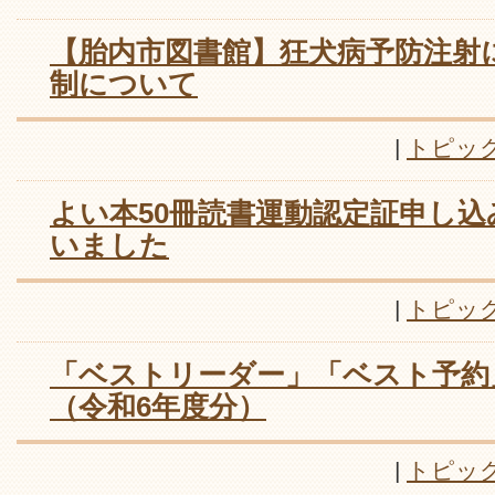
【胎内市図書館】狂犬病予防注射
制について
|
トピッ
よい本50冊読書運動認定証申し
いました
|
トピッ
「ベストリーダー」「ベスト予約
（令和6年度分）
|
トピッ