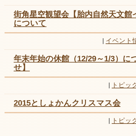
街角星空観望会【胎内自然天文館
について
|
イベント
年末年始の休館（12/29～1/3）
せ】
|
トピッ
2015としょかんクリスマス会
|
トピッ