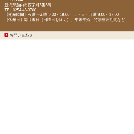
新潟県胎内市西栄町5番3号
TEL 0254-43-3700
【開館時間】火曜～金曜 9:00～19:00 土・日・月曜 9:00～17:00
【休館日】毎月末日（日曜日を除く）、年末年始、特別整理期間など
お問い合わせ