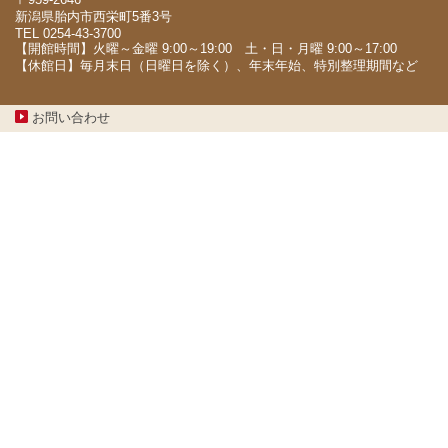
新潟県胎内市西栄町5番3号
TEL 0254-43-3700
【開館時間】火曜～金曜 9:00～19:00 土・日・月曜 9:00～17:00
【休館日】毎月末日（日曜日を除く）、年末年始、特別整理期間など
お問い合わせ