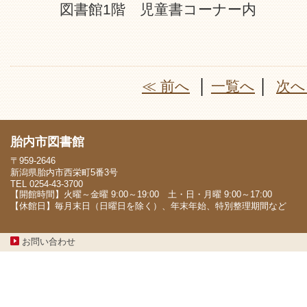
図書館1階 児童書コーナー内
≪ 前へ
│
一覧へ
│
次へ
胎内市図書館
〒959-2646
新潟県胎内市西栄町5番3号
TEL 0254-43-3700
【開館時間】火曜～金曜 9:00～19:00 土・日・月曜 9:00～17:00
【休館日】毎月末日（日曜日を除く）、年末年始、特別整理期間など
お問い合わせ