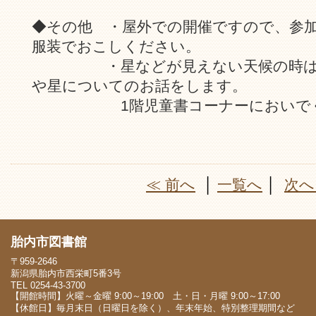
◆その他 ・屋外での開催ですので、参
服装でおこしください。
・星などが見えない天候の時は、
や星についてのお話をします。
1階児童書コーナーにおいでく
≪ 前へ
│
一覧へ
│
次へ
胎内市図書館
〒959-2646
新潟県胎内市西栄町5番3号
TEL 0254-43-3700
【開館時間】火曜～金曜 9:00～19:00 土・日・月曜 9:00～17:00
【休館日】毎月末日（日曜日を除く）、年末年始、特別整理期間など