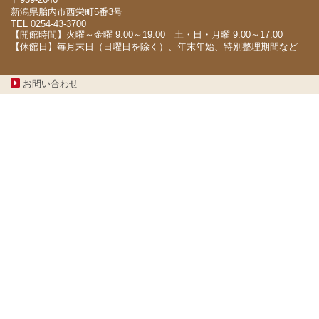
新潟県胎内市西栄町5番3号
TEL 0254-43-3700
【開館時間】火曜～金曜 9:00～19:00 土・日・月曜 9:00～17:00
【休館日】毎月末日（日曜日を除く）、年末年始、特別整理期間など
お問い合わせ