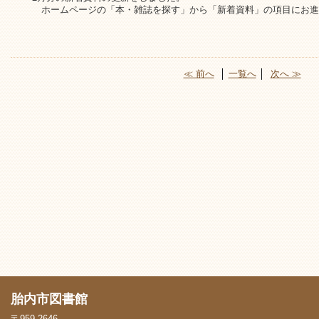
ホームページの「本・雑誌を探す」から「新着資料」の項目にお進
≪ 前へ
│
一覧へ
│
次へ ≫
胎内市図書館
〒959-2646