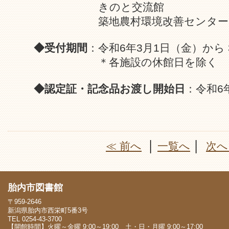
きのと交流館
築地農村環境改善センター
◆受付期間
：令和6年3月1日（金）から 
＊各施設の休館日を除く
◆認定証・記念品お渡し開始日
：令和6
≪ 前へ
│
一覧へ
│
次へ
胎内市図書館
〒959-2646
新潟県胎内市西栄町5番3号
TEL 0254-43-3700
【開館時間】火曜～金曜 9:00～19:00 土・日・月曜 9:00～17:00