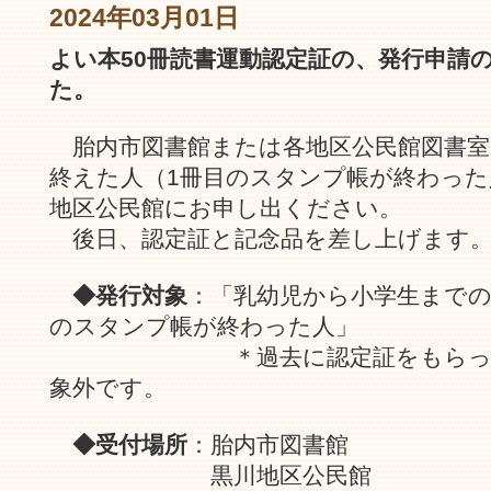
2024年03月01日
よい本50冊読書運動認定証の、発行申請
た。
胎内市図書館または各地区公民館図書室
終えた人（1冊目のスタンプ帳が終わった
地区公民館にお申し出ください。
後日、認定証と記念品を差し上げます
◆発行対象
：「乳幼児から小学生までの
のスタンプ帳が終わった人」
＊過去に認定証をもらったこ
象外です。
◆受付場所
：胎内市図書館
黒川地区公民館