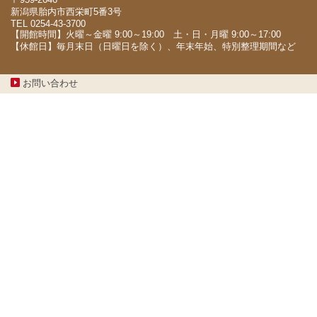
新潟県胎内市西栄町5番3号
TEL 0254-43-3700
【開館時間】火曜～金曜 9:00～19:00 土・日・月曜 9:00～17:00
【休館日】毎月末日（日曜日を除く）、年末年始、特別整理期間など
お問い合わせ