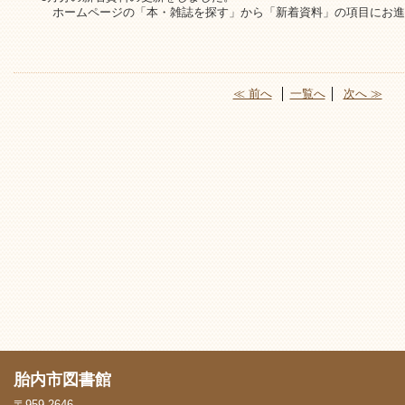
ホームページの「本・雑誌を探す」から「新着資料」の項目にお進
≪ 前へ
│
一覧へ
│
次へ ≫
胎内市図書館
〒959-2646