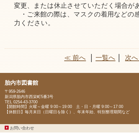
変更、または休止させていただく場合が
・ご来館の際は、マスクの着用などの感
力ください。
≪ 前へ
│
一覧へ
│
次へ
胎内市図書館
〒959-2646
新潟県胎内市西栄町5番3号
TEL 0254-43-3700
【開館時間】火曜～金曜 9:00～19:00 土・日・月曜 9:00～17:00
【休館日】毎月末日（日曜日を除く）、年末年始、特別整理期間など
お問い合わせ