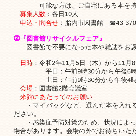
可能な方は、ご自宅にある本を持っ
募集人数
：各日10人
申込・問合せ
：胎内市図書館 ☎43⁻370
⓶『図書館リサイクルフェア』
図書館で不要になった本や雑誌をお譲
日時
：令和2年11月5日（木）から11月
平日：午前9時30分から午後6時
土日：午前9時30分から午後4時
会場
：図書館2階会議室
来館にあたってのお願い
・マイバッグなど、選んだ本を入れる
ださい。
・感染症予防対策のため、状況によっ
場合があります。会場の外でお待ちいた