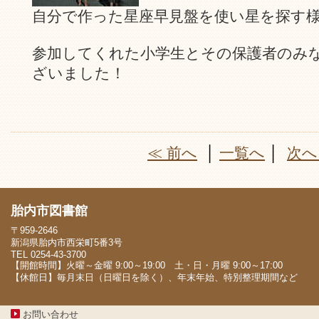
自分で作った星座早見盤を使い星を探す
参加してくれた小学生とその保護者のみ
ざいました！
≪ 前へ
│
一覧へ
│
次へ
胎内市図書館
〒959-2646
新潟県胎内市西栄町5番3号
TEL 0254-43-3700
【開館時間】火曜～金曜 9:00～19:00 土・日・月曜 9:00～17:00
【休館日】毎月末日（日曜日を除く）、年末年始、特別整理期間など
お問い合わせ