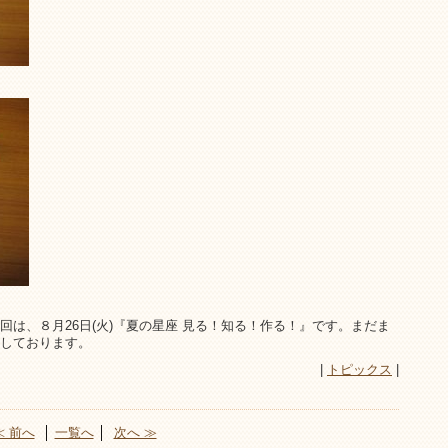
は、８月26日(火)『夏の星座 見る！知る！作る！』です。まだま
しております。
|
トピックス
|
≪ 前へ
│
一覧へ
│
次へ ≫