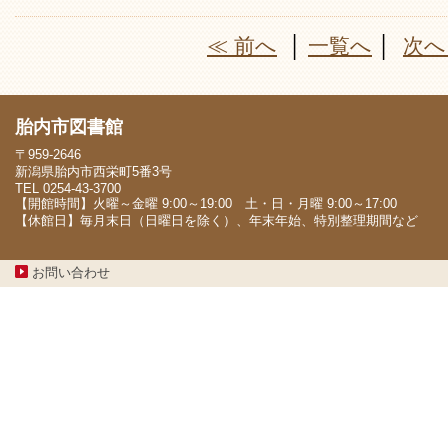
≪ 前へ
│
一覧へ
│
次へ
胎内市図書館
〒959-2646
新潟県胎内市西栄町5番3号
TEL 0254-43-3700
【開館時間】火曜～金曜 9:00～19:00 土・日・月曜 9:00～17:00
【休館日】毎月末日（日曜日を除く）、年末年始、特別整理期間など
お問い合わせ