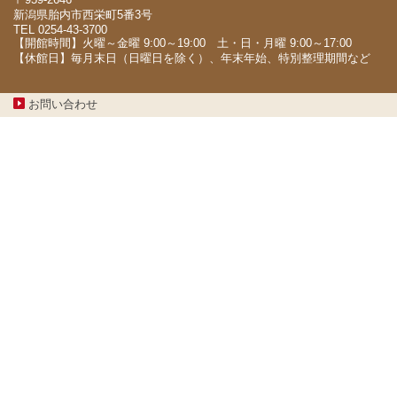
新潟県胎内市西栄町5番3号
TEL 0254-43-3700
【開館時間】火曜～金曜 9:00～19:00 土・日・月曜 9:00～17:00
【休館日】毎月末日（日曜日を除く）、年末年始、特別整理期間など
お問い合わせ