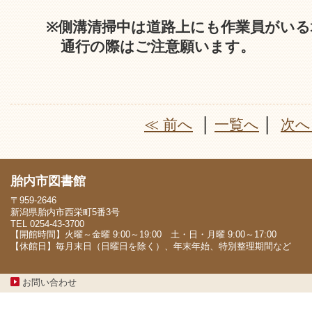
※側溝清掃中は道路上にも作業員がいる
通行の際はご注意願います。
≪ 前へ
│
一覧へ
│
次へ
胎内市図書館
〒959-2646
新潟県胎内市西栄町5番3号
TEL 0254-43-3700
【開館時間】火曜～金曜 9:00～19:00 土・日・月曜 9:00～17:00
【休館日】毎月末日（日曜日を除く）、年末年始、特別整理期間など
お問い合わせ