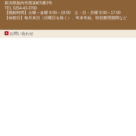
新潟県胎内市西栄町5番3号
TEL 0254-43-3700
【開館時間】火曜～金曜 9:00～19:00 土・日・月曜 9:00～17:00
【休館日】毎月末日（日曜日を除く）、年末年始、特別整理期間など
お問い合わせ