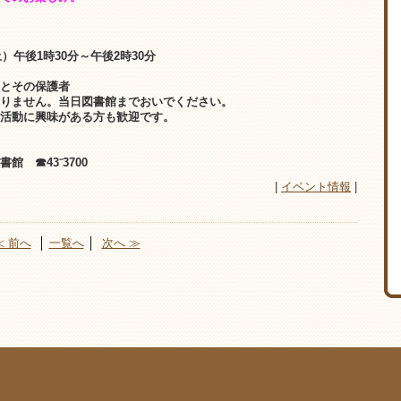
午後1時30分～午後2時30分
とその保護者
。当日図書館までおいでください。
興味がある方も歓迎です。
☎43⁻3700
|
イベント情報
|
≪ 前へ
│
一覧へ
│
次へ ≫