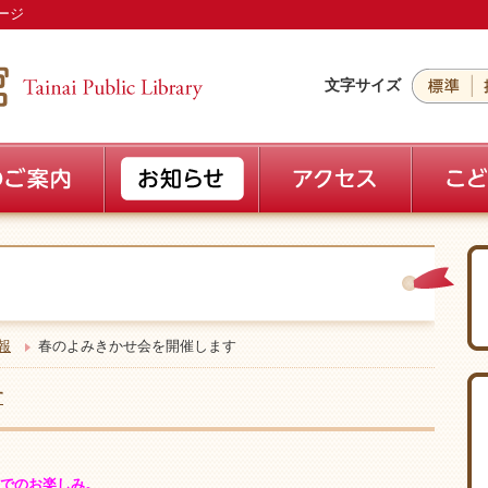
ージ
文字サイズ
報
春のよみきかせ会を開催します
す
でのお楽しみ。