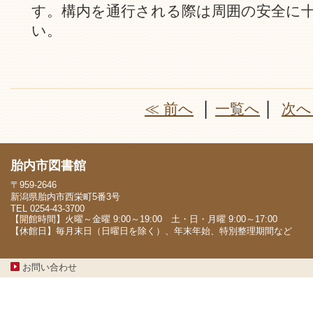
す。構内を通行される際は周囲の安全に
い。
≪ 前へ
│
一覧へ
│
次へ
胎内市図書館
〒959-2646
新潟県胎内市西栄町5番3号
TEL 0254-43-3700
【開館時間】火曜～金曜 9:00～19:00 土・日・月曜 9:00～17:00
【休館日】毎月末日（日曜日を除く）、年末年始、特別整理期間など
お問い合わせ