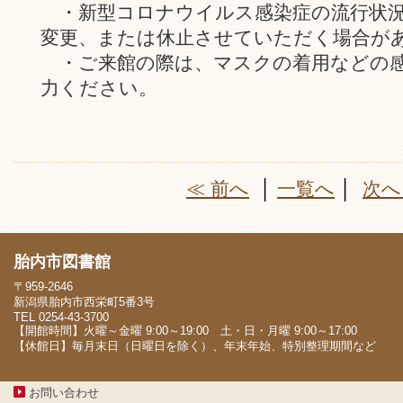
・新型コロナウイルス感染症の流行状況
変更、または休止させていただく場合が
・ご来館の際は、マスクの着用などの感
力ください。
≪ 前へ
│
一覧へ
│
次へ
胎内市図書館
〒959-2646
新潟県胎内市西栄町5番3号
TEL 0254-43-3700
【開館時間】火曜～金曜 9:00～19:00 土・日・月曜 9:00～17:00
【休館日】毎月末日（日曜日を除く）、年末年始、特別整理期間など
お問い合わせ