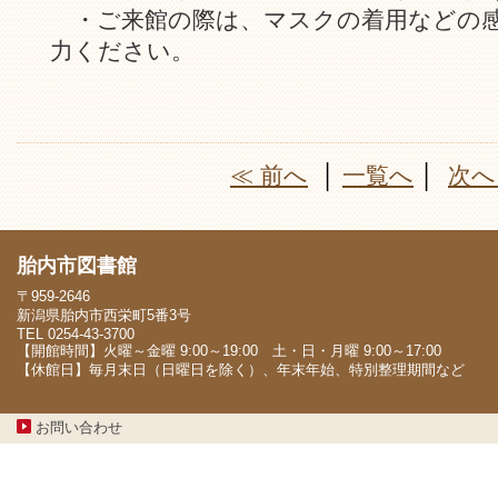
・ご来館の際は、マスクの着用などの感
力ください。
≪ 前へ
│
一覧へ
│
次へ
胎内市図書館
〒959-2646
新潟県胎内市西栄町5番3号
TEL 0254-43-3700
【開館時間】火曜～金曜 9:00～19:00 土・日・月曜 9:00～17:00
【休館日】毎月末日（日曜日を除く）、年末年始、特別整理期間など
お問い合わせ