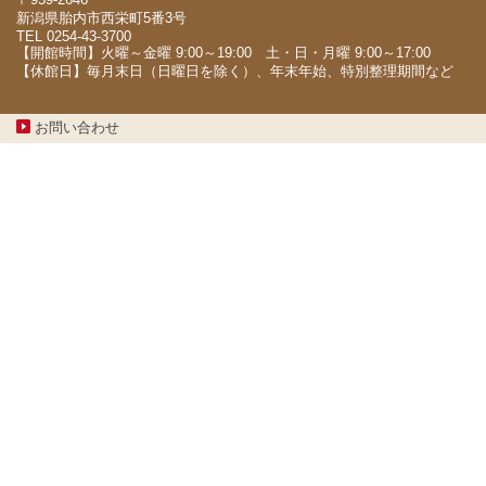
新潟県胎内市西栄町5番3号
TEL 0254-43-3700
【開館時間】火曜～金曜 9:00～19:00 土・日・月曜 9:00～17:00
【休館日】毎月末日（日曜日を除く）、年末年始、特別整理期間など
お問い合わせ