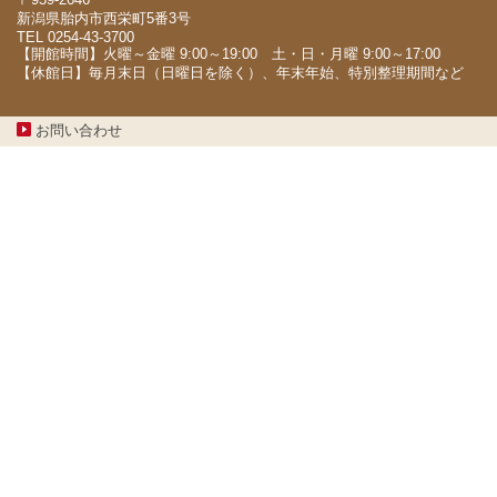
新潟県胎内市西栄町5番3号
TEL 0254-43-3700
【開館時間】火曜～金曜 9:00～19:00 土・日・月曜 9:00～17:00
【休館日】毎月末日（日曜日を除く）、年末年始、特別整理期間など
お問い合わせ