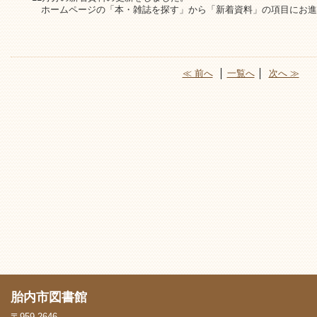
ホームページの「本・雑誌を探す」から「新着資料」の項目にお進
≪ 前へ
│
一覧へ
│
次へ ≫
胎内市図書館
〒959-2646