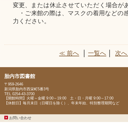
変更、または休止させていただく場合が
・ご来館の際は、マスクの着用などの感
力ください。
≪ 前へ
│
一覧へ
│
次へ
胎内市図書館
〒959-2646
新潟県胎内市西栄町5番3号
TEL 0254-43-3700
【開館時間】火曜～金曜 9:00～19:00 土・日・月曜 9:00～17:00
【休館日】毎月末日（日曜日を除く）、年末年始、特別整理期間など
お問い合わせ