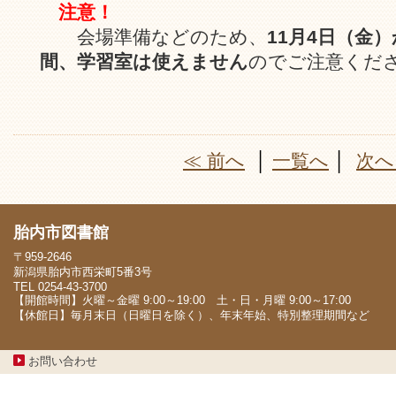
注意！
会場準備などのため、
11月4日（金
間、学習室は使えません
のでご注意くだ
≪ 前へ
│
一覧へ
│
次へ
胎内市図書館
〒959-2646
新潟県胎内市西栄町5番3号
TEL 0254-43-3700
【開館時間】火曜～金曜 9:00～19:00 土・日・月曜 9:00～17:00
【休館日】毎月末日（日曜日を除く）、年末年始、特別整理期間など
お問い合わせ