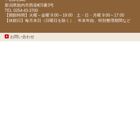
新潟県胎内市西栄町5番3号
TEL 0254-43-3700
【開館時間】火曜～金曜 9:00～19:00 土・日・月曜 9:00～17:00
【休館日】毎月末日（日曜日を除く）、年末年始、特別整理期間など
お問い合わせ