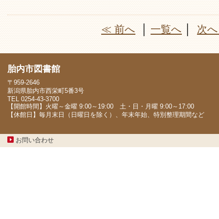
≪ 前へ
│
一覧へ
│
次へ
胎内市図書館
〒959-2646
新潟県胎内市西栄町5番3号
TEL 0254-43-3700
【開館時間】火曜～金曜 9:00～19:00 土・日・月曜 9:00～17:00
【休館日】毎月末日（日曜日を除く）、年末年始、特別整理期間など
お問い合わせ