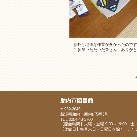
意外と地道な作業が多かったのです
ご参加いただいた皆さん、ありがと
胎内市図書館
〒959-2646
新潟県胎内市西栄町5番3号
TEL 0254-43-3700
【開館時間】火曜～金曜 9:00～19:00 土・日
【休館日】毎月末日（日曜日を除く）、年