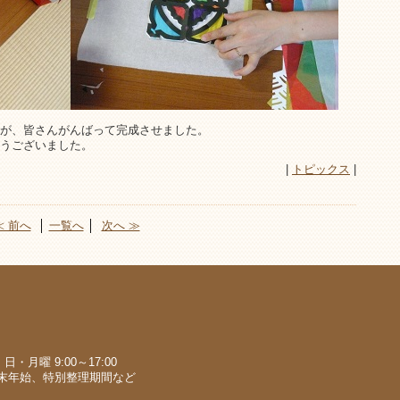
が、皆さんがんばって完成させました。
うございました。
|
トピックス
|
≪ 前へ
│
一覧へ
│
次へ ≫
・月曜 9:00～17:00
末年始、特別整理期間など