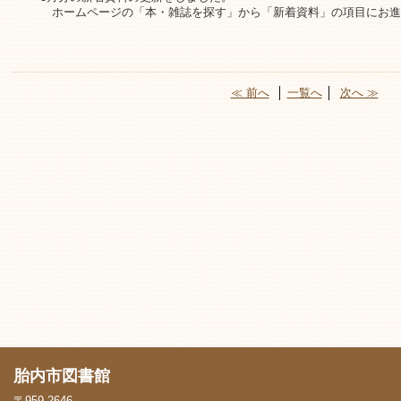
ホームページの「本・雑誌を探す」から「新着資料」の項目にお進
≪ 前へ
│
一覧へ
│
次へ ≫
胎内市図書館
〒959-2646