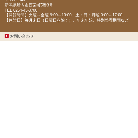
新潟県胎内市西栄町5番3号
TEL 0254-43-3700
【開館時間】火曜～金曜 9:00～19:00 土・日・月曜 9:00～17:00
【休館日】毎月末日（日曜日を除く）、年末年始、特別整理期間など
お問い合わせ