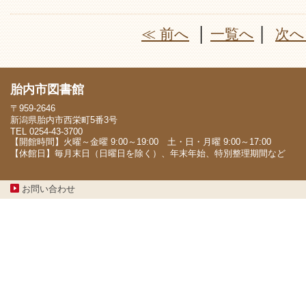
≪ 前へ
│
一覧へ
│
次へ
胎内市図書館
〒959-2646
新潟県胎内市西栄町5番3号
TEL 0254-43-3700
【開館時間】火曜～金曜 9:00～19:00 土・日・月曜 9:00～17:00
【休館日】毎月末日（日曜日を除く）、年末年始、特別整理期間など
お問い合わせ