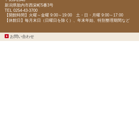
新潟県胎内市西栄町5番3号
TEL 0254-43-3700
【開館時間】火曜～金曜 9:00～19:00 土・日・月曜 9:00～17:00
【休館日】毎月末日（日曜日を除く）、年末年始、特別整理期間など
お問い合わせ