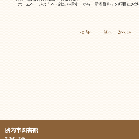
ホームページの「本・雑誌を探す」から「新着資料」の項目にお進
≪ 前へ
│
一覧へ
│
次へ ≫
胎内市図書館
〒959-2646