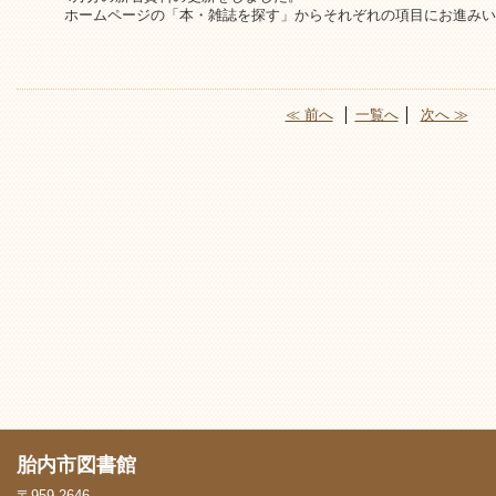
ホームページの「本・雑誌を探す」からそれぞれの項目にお進みい
≪ 前へ
│
一覧へ
│
次へ ≫
胎内市図書館
〒959-2646