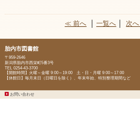
≪ 前へ
│
一覧へ
│
次へ
胎内市図書館
〒959-2646
新潟県胎内市西栄町5番3号
TEL 0254-43-3700
【開館時間】火曜～金曜 9:00～19:00 土・日・月曜 9:00～17:00
【休館日】毎月末日（日曜日を除く）、年末年始、特別整理期間など
お問い合わせ