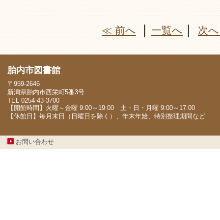
≪ 前へ
│
一覧へ
│
次へ
胎内市図書館
〒959-2646
新潟県胎内市西栄町5番3号
TEL 0254-43-3700
【開館時間】火曜～金曜 9:00～19:00 土・日・月曜 9:00～17:00
【休館日】毎月末日（日曜日を除く）、年末年始、特別整理期間など
お問い合わせ