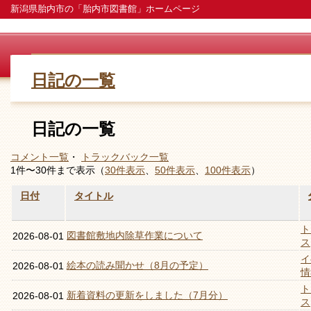
新潟県胎内市の「胎内市図書館」ホームページ
日記の一覧
日記の一覧
コメント一覧
・
トラックバック一覧
1件〜30件まで表示（
30件表示
、
50件表示
、
100件表示
）
日付
タイトル
ト
図書館敷地内除草作業について
2026-08-01
ス
イ
絵本の読み聞かせ（8月の予定）
2026-08-01
情
ト
新着資料の更新をしました（7月分）
2026-08-01
ス