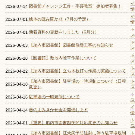
イ
図書館チャレンジ工作・手芸教室 参加者募集！
2026-07-14
情
イ
絵本の読み聞かせ（7月の予定）
2026-07-01
情
ト
新着資料の更新をしました（6月分）
2026-07-01
ス
ト
【胎内市図書館】図書館修繕工事のお知らせ
2026-06-03
ス
ト
【図書館】敷地内除草作業について
2026-05-28
ス
ト
【胎内市図書館】立ち木枝打ち作業の実施について
2026-04-22
ス
【胎内市図書館】駐車場の一時規制について（日程
ト
2026-04-18
変更）
ス
ト
駐車場の一時規制について
2026-04-16
ス
イ
春のよみきかせ会を開催します
2026-04-14
情
ト
【重要】胎内市図書館夜間対応変更のお知らせ
2026-04-01
ス
【胎内市図書館】狂犬病予防注射に伴う駐車場規制
ト