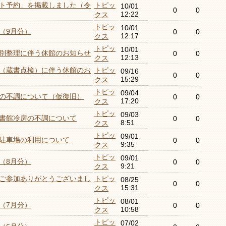
ト予約」を掲載しました（令
トピッ
10/01
0
0
12:22
クス
トピッ
10/01
（9月分）
0
0
12:17
クス
トピッ
10/01
別整理に伴う休館のお知らせ
0
0
12:13
クス
（蔵書点検）に伴う休館のお
トピッ
09/16
0
0
15:29
クス
トピッ
09/04
の不調について（仮復旧）
0
0
17:20
クス
トピッ
09/03
書館冷房の不調について
0
0
8:51
クス
トピッ
09/01
駐車場の利用について
0
0
9:35
クス
トピッ
09/01
（8月分）
0
0
9:21
クス
ご参加ありがとうございまし
トピッ
08/25
0
0
15:31
クス
トピッ
08/01
（7月分）
0
0
10:58
クス
トピッ
07/02