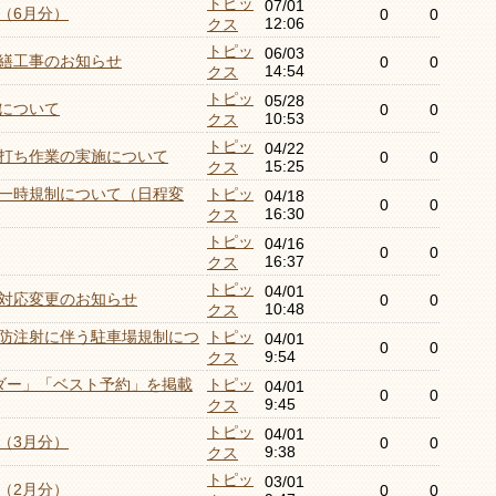
トピッ
07/01
（6月分）
0
0
12:06
クス
トピッ
06/03
繕工事のお知らせ
0
0
14:54
クス
トピッ
05/28
について
0
0
10:53
クス
トピッ
04/22
打ち作業の実施について
0
0
15:25
クス
一時規制について（日程変
トピッ
04/18
0
0
16:30
クス
トピッ
04/16
0
0
16:37
クス
トピッ
04/01
対応変更のお知らせ
0
0
10:48
クス
防注射に伴う駐車場規制につ
トピッ
04/01
0
0
9:54
クス
ダー」「ベスト予約」を掲載
トピッ
04/01
0
0
9:45
クス
トピッ
04/01
（3月分）
0
0
9:38
クス
トピッ
03/01
（2月分）
0
0