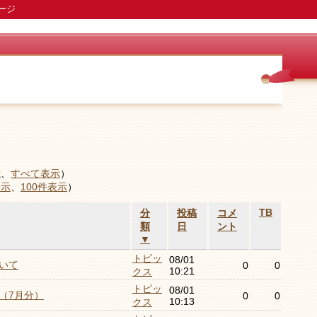
ージ
示
、
すべて表示
）
表示
、
100件表示
）
TB
分
投稿
コメ
類
日
ント
▼
トピッ
08/01
いて
0
0
10:21
クス
トピッ
08/01
（7月分）
0
0
10:13
クス