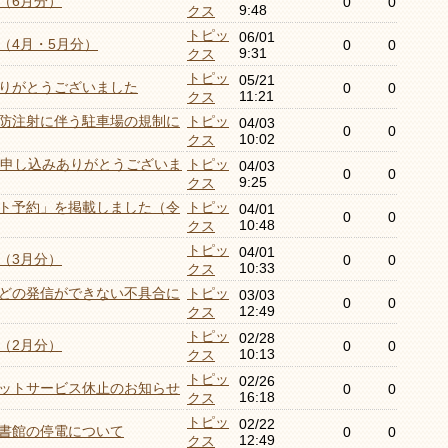
（6月分）
0
0
9:48
クス
トピッ
06/01
（4月・5月分）
0
0
9:31
クス
トピッ
05/21
りがとうございました
0
0
11:21
クス
防注射に伴う駐車場の規制に
トピッ
04/03
0
0
10:02
クス
証申し込みありがとうございま
トピッ
04/03
0
0
9:25
クス
ト予約」を掲載しました（令
トピッ
04/01
0
0
10:48
クス
トピッ
04/01
（3月分）
0
0
10:33
クス
どの発信ができない不具合に
トピッ
03/03
0
0
12:49
クス
トピッ
02/28
（2月分）
0
0
10:13
クス
トピッ
02/26
ットサービス休止のお知らせ
0
0
16:18
クス
トピッ
02/22
書館の停電について
0
0
12:49
クス