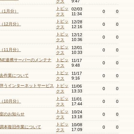
9:47
クス
トピッ
02/03
（1月分）
0
0
11:34
クス
トピッ
12/28
（12月分）
0
0
12:16
クス
トピッ
12/12
0
0
10:36
クス
トピッ
12/01
（11月分）
0
0
10:33
クス
LINE連携サーバーのメンテナ
トピッ
11/17
0
0
9:48
クス
トピッ
11/17
去作業について
0
0
9:16
クス
伴うインターネットサービス
トピッ
11/06
0
0
13:33
クス
トピッ
11/01
（10月分）
0
0
17:44
クス
トピッ
10/24
室のお知らせ
0
0
13:18
クス
トピッ
10/08
調本復旧作業について
0
0
17:09
クス