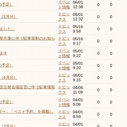
イベン
06/01
の予定）
0
0
12:38
ト情報
トピッ
06/01
（5月分）
0
0
12:32
クス
トピッ
05/16
ました。
0
0
9:58
クス
草作業に伴う駐車規制のお知ら
トピッ
05/16
0
0
9:17
クス
イベン
05/01
ます
0
0
9:22
ト情報
イベン
05/01
の予定）
0
0
9:20
ト情報
トピッ
05/01
（4月分）
0
0
9:15
クス
防注射会場設営に伴う駐車場規
トピッ
04/06
0
0
11:09
クス
イベン
04/01
の予定）
0
0
9:06
ト情報
ダー」「ベスト予約」を掲載し
トピッ
04/01
0
0
8:59
クス
トピッ
04/01
（3月分）
0
0