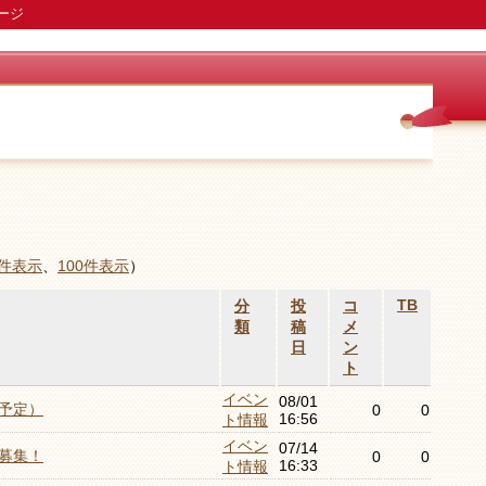
ージ
0件表示
、
100件表示
）
TB
分
投
コ
類
稿
メ
日
ン
ト
イベン
08/01
予定）
0
0
16:56
ト情報
イベン
07/14
募集！
0
0
16:33
ト情報