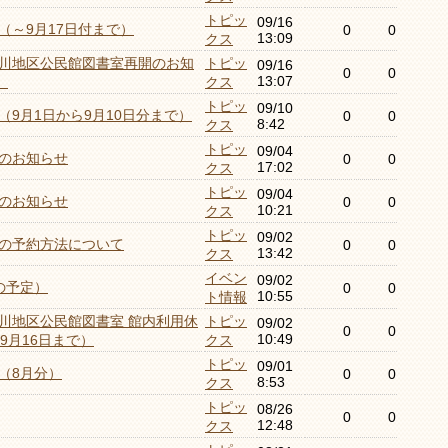
トピッ
09/16
（～9月17日付まで）
0
0
13:09
クス
川地区公民館図書室再開のお知
トピッ
09/16
0
0
13:07
）
クス
トピッ
09/10
9月1日から9月10日分まで）
0
0
8:42
クス
トピッ
09/04
のお知らせ
0
0
17:02
クス
トピッ
09/04
のお知らせ
0
0
10:21
クス
トピッ
09/02
の予約方法について
0
0
13:42
クス
イベン
09/02
の予定）
0
0
10:55
ト情報
川地区公民館図書室 館内利用休
トピッ
09/02
0
0
10:49
9月16日まで）
クス
トピッ
09/01
（8月分）
0
0
8:53
クス
トピッ
08/26
0
0
12:48
クス