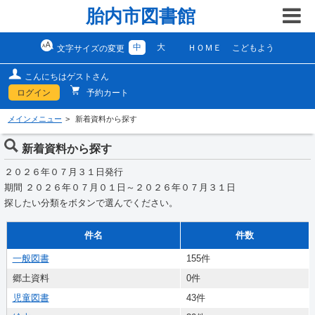
胎内市図書館
中
大
ＨＯＭＥ
こどもよう
文字サイズの変更
こんにちはゲストさん
ログイン
予約カート
メインメニュー
新着資料から探す
新着資料から探す
２０２６年０７月３１日発行
期間 ２０２６年０７月０１日～２０２６年０７月３１日
探したい分類をボタンで選んでください。
件名
件数
一般図書
155件
郷土資料
0件
児童図書
43件