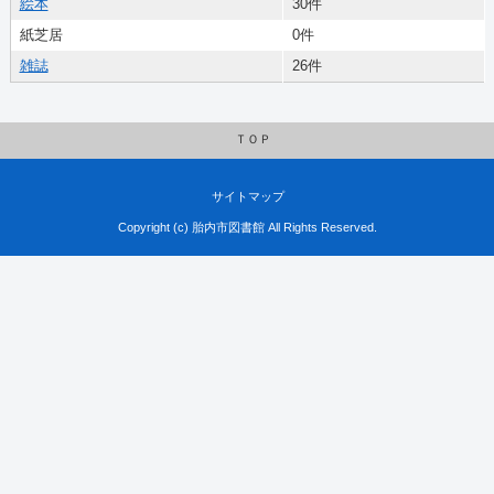
絵本
30件
紙芝居
0件
雑誌
26件
ＴＯＰ
サイトマップ
Copyright (c) 胎内市図書館 All Rights Reserved.